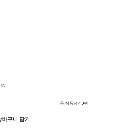
409
총 상품금액
0
원
장바구니 담기