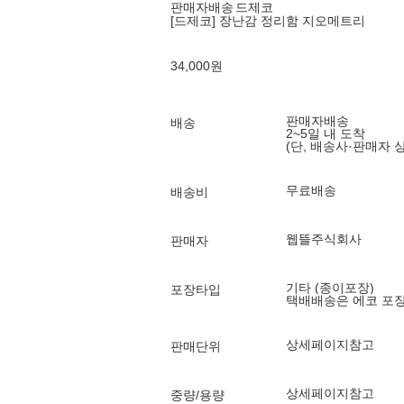
판매자배송
드제코
[드제코] 장난감 정리함 지오메트리
34,000
원
판매자배송
배송
2~5일 내 도착
(단, 배송사·판매자 
무료배송
배송비
웹뜰주식회사
판매자
기타 (종이포장)
포장타입
택배배송은 에코 포
상세페이지참고
판매단위
상세페이지참고
중량/용량