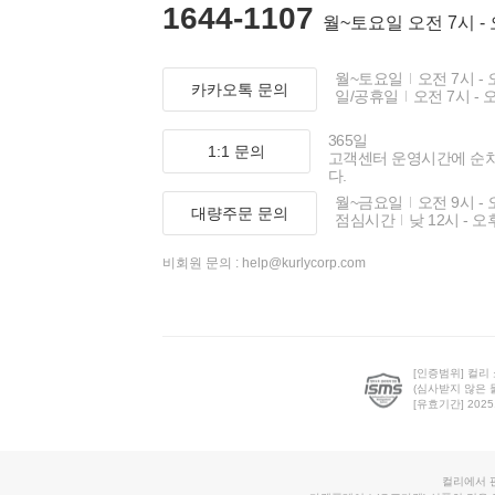
1644-1107
월~토요일 오전 7시 -
월~토요일
오전 7시 - 
카카오톡 문의
일/공휴일
오전 7시 - 
365일
1:1 문의
고객센터 운영시간에 순
다.
월~금요일
오전 9시 - 
대량주문 문의
점심시간
낮 12시 - 오
비회원 문의 :
help@kurlycorp.com
[인증범위] 컬리
(심사받지 않은 
[유효기간] 2025.0
컬리에서 