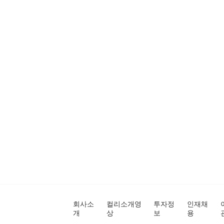
회사소
컬리소개영
투자정
인재채
개
상
보
용