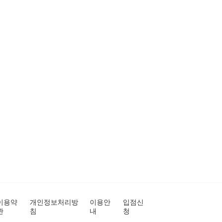
이용약
개인정보처리방
이용안
입점신
관
침
내
청