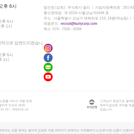
 오후 6시
법인명 (상호) : 주식회사 컬리
사업자등록번호 : 261-81
통신판매업 : 제 2018-서울강남-01646 호
주소 : 서울특별시 강남구 테헤란로 133, 18층(역삼동)
오후 6시
채용문의 :
recruit@kurlycorp.com
오후 1시
팩스: 070 - 7500 - 6098
차적으로 답변드리겠습니
오후 6시
후 1시
 쇼핑몰 서비스 개발·운영
고객님이 현금으로 결제한
물리적 인프라 제외)
채무지급보증 계약을 체
1.15 ~ 2028.01.14
있습니다.
판매되는 상품 중에는 컬리에 입점한 개별 판매자가 판매하는 마켓플레이스(오픈마켓) 상품이 포함되어