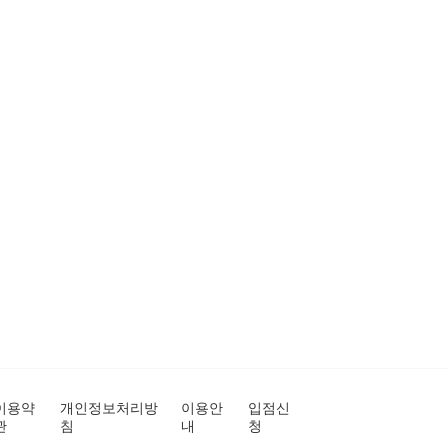
이용약
개인정보처리방
이용안
입점신
관
침
내
청