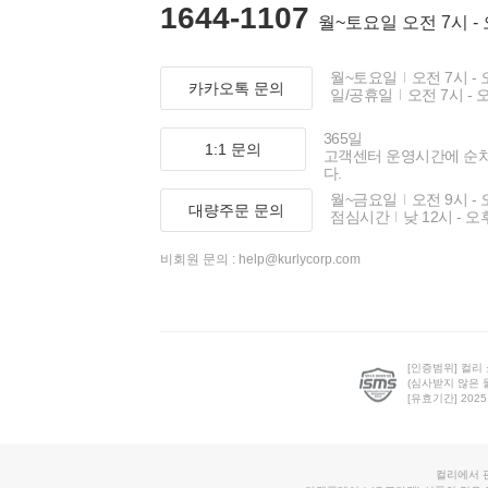
1644-1107
월~토요일 오전 7시 -
월~토요일
오전 7시 - 
카카오톡 문의
일/공휴일
오전 7시 - 
365일
1:1 문의
고객센터 운영시간에 순
다.
월~금요일
오전 9시 - 
대량주문 문의
점심시간
낮 12시 - 오
비회원 문의 :
help@kurlycorp.com
[인증범위] 컬리
(심사받지 않은 
[유효기간] 2025.0
컬리에서 