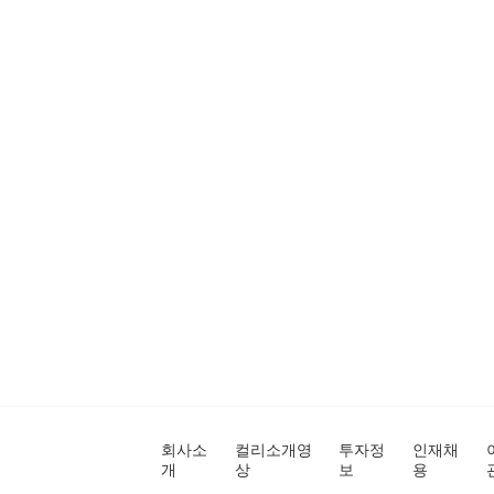
회사소
컬리소개영
투자정
인재채
개
상
보
용