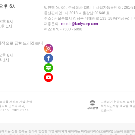
 오후 6시
법인명 (상호) : 주식회사 컬리
사업자등록번호 : 261-81
통신판매업 : 제 2018-서울강남-01646 호
주소 : 서울특별시 강남구 테헤란로 133, 18층(역삼동)
오후 6시
채용문의 :
recruit@kurlycorp.com
오후 1시
팩스: 070 - 7500 - 6098
차적으로 답변드리겠습니
오후 6시
후 1시
 쇼핑몰 서비스 개발·운영
고객님이 현금으로 결제한
물리적 인프라 제외)
채무지급보증 계약을 체
1.15 ~ 2028.01.14
있습니다.
판매되는 상품 중에는 컬리에 입점한 개별 판매자가 판매하는 마켓플레이스(오픈마켓) 상품이 포함되어