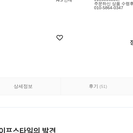
A/S 안내
주문하신 상품 수령후
010-5864-0347
상세정보
후기
(
51
)