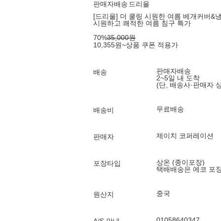
판매자배송
드리울
[드리울] 더 쿨링 시원한 여름 베개커버&냉감
시원하고 쾌적한 여름 침구 특가
70
%
35,000
원
10,355
원
~
상품 쿠폰 적용가
판매자배송
배송
2~5일 내 도착
(단, 배송사·판매자 
무료배송
배송비
제이치 코퍼레이션
판매자
상온 (종이포장)
포장타입
택배배송은 에코 포
중국
원산지
01058640347