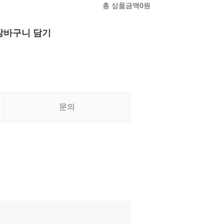
총 상품금액
0
원
장바구니 담기
문의