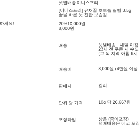
샛별배송
이니스프리
[이니스프리] 유채꿀 초보습 립밤 3.5g
꿀을 바른 듯 진한 보습감
하세요!
20
%
10,000
원
8,000
원
샛별배송 · 내일 아침
배송
23시 전 주문 시 수
(그 외 지역 아침 8시
3,000원 (4만원 이상
배송비
컬리
판매자
10g 당 26,667원
단위 당 가격
상온 (종이포장)
포장타입
택배배송은 에코 포