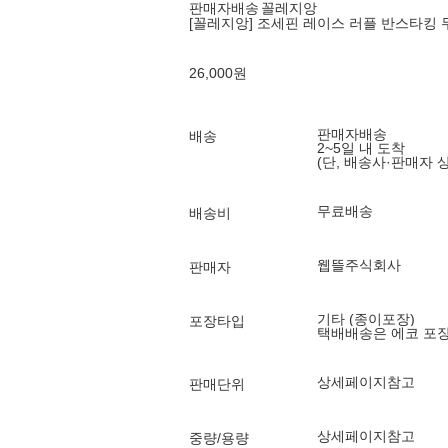
판매자배송
꼴레지앙
[꼴레지앙] 조세핀 레이스 러플 반스타킹 
26,000
원
판매자배송
배송
2~5일 내 도착
(단, 배송사·판매자 
무료배송
배송비
웹뜰주식회사
판매자
기타 (종이포장)
포장타입
택배배송은 에코 포
상세페이지참고
판매단위
상세페이지참고
중량/용량