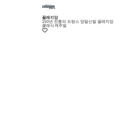
꼴레지앙
150년 전통의 프랑스 양말신발 꼴레지앙
클래식
캐주얼