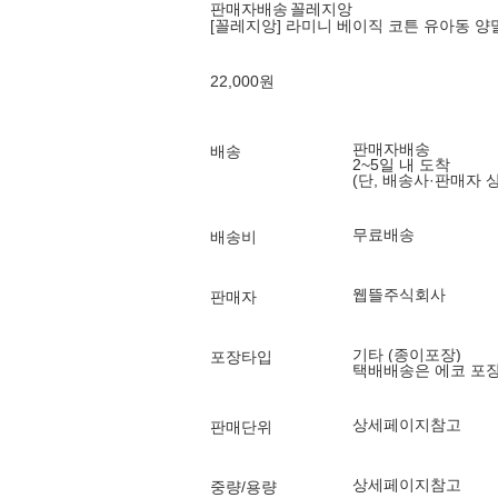
판매자배송
꼴레지앙
[꼴레지앙] 라미니 베이직 코튼 유아동 양말
22,000
원
판매자배송
배송
2~5일 내 도착
(단, 배송사·판매자 
무료배송
배송비
웹뜰주식회사
판매자
기타 (종이포장)
포장타입
택배배송은 에코 포
상세페이지참고
판매단위
상세페이지참고
중량/용량