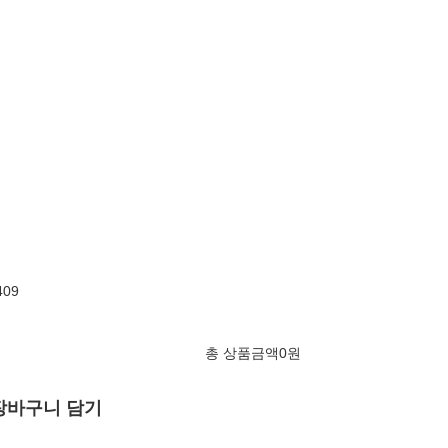
409
총 상품금액
0
원
장바구니 담기