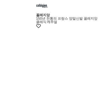
꼴레지앙
150년 전통의 프랑스 양말신발 꼴레지앙
클래식
캐주얼