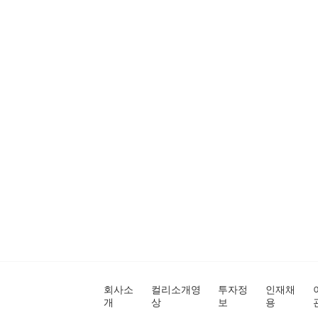
회사소
컬리소개영
투자정
인재채
개
상
보
용