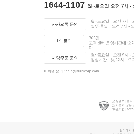
1644-1107
월~토요일 오전 7시 -
월~토요일
오전 7시 - 
카카오톡 문의
일/공휴일
오전 7시 - 
365일
1:1 문의
고객센터 운영시간에 순
다.
월~금요일
오전 9시 - 
대량주문 문의
점심시간
낮 12시 - 오
비회원 문의 :
help@kurlycorp.com
[인증범위] 컬리
(심사받지 않은 
[유효기간] 2025.0
컬리에서 