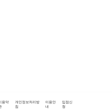
이용약
개인정보처리방
이용안
입점신
관
침
내
청