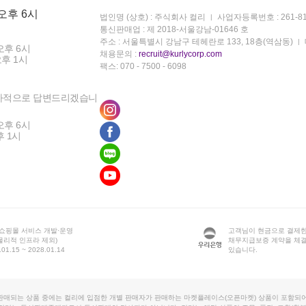
 오후 6시
법인명 (상호) : 주식회사 컬리
사업자등록번호 : 261-81
통신판매업 : 제 2018-서울강남-01646 호
주소 : 서울특별시 강남구 테헤란로 133, 18층(역삼동)
오후 6시
채용문의 :
recruit@kurlycorp.com
오후 1시
팩스: 070 - 7500 - 6098
차적으로 답변드리겠습니
오후 6시
후 1시
 쇼핑몰 서비스 개발·운영
고객님이 현금으로 결제한
물리적 인프라 제외)
채무지급보증 계약을 체
1.15 ~ 2028.01.14
있습니다.
판매되는 상품 중에는 컬리에 입점한 개별 판매자가 판매하는 마켓플레이스(오픈마켓) 상품이 포함되어