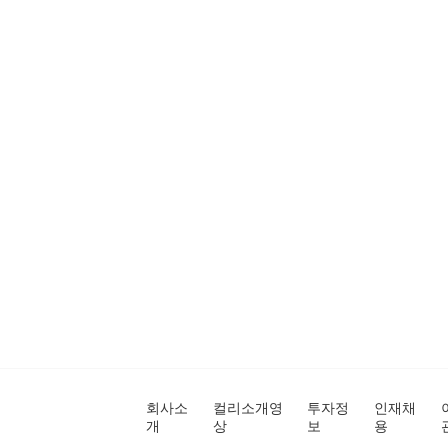
회사소
컬리소개영
투자정
인재채
개
상
보
용