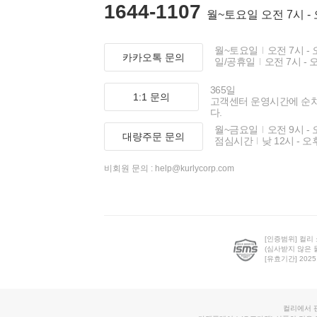
1644-1107
월~토요일 오전 7시 -
월~토요일
오전 7시 - 
카카오톡 문의
일/공휴일
오전 7시 - 
365일
1:1 문의
고객센터 운영시간에 순
다.
월~금요일
오전 9시 - 
대량주문 문의
점심시간
낮 12시 - 오
비회원 문의 :
help@kurlycorp.com
[인증범위] 컬리
(심사받지 않은 
[유효기간] 2025.0
컬리에서 