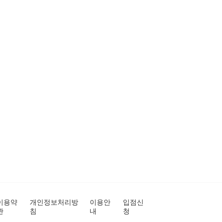
이용약
개인정보처리방
이용안
입점신
관
침
내
청