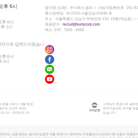
 오후 6시
법인명 (상호) : 주식회사 컬리
사업자등록번호 : 261-81
통신판매업 : 제 2018-서울강남-01646 호
주소 : 서울특별시 강남구 테헤란로 133, 18층(역삼동)
오후 6시
채용문의 :
recruit@kurlycorp.com
오후 1시
팩스: 070 - 7500 - 6098
차적으로 답변드리겠습니
오후 6시
후 1시
 쇼핑몰 서비스 개발·운영
고객님이 현금으로 결제한
물리적 인프라 제외)
채무지급보증 계약을 체
1.15 ~ 2028.01.14
있습니다.
판매되는 상품 중에는 컬리에 입점한 개별 판매자가 판매하는 마켓플레이스(오픈마켓) 상품이 포함되어