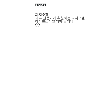
쿠폰+증정
피지오겔
피부 전문가가 추천하는 피지오겔
라이프스타일
더마/클리닉