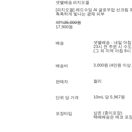
샛별배송
피지오겔
[피지오겔] 레드수딩 AI 글로우업 선크림 3
촉촉하게 빛나는 광채 피부
48
%
35,000
원
17,900
원
샛별배송 · 내일 아침
배송
23시 전 주문 시 수
(그 외 지역 아침 8시
3,000원 (4만원 이상
배송비
컬리
판매자
10mL 당 5,967원
단위 당 가격
상온 (종이포장)
포장타입
택배배송은 에코 포