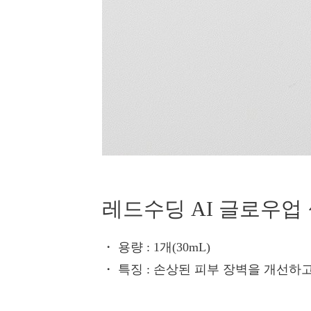
레드수딩 AI 글로우업
・ 용량
: 1개(30mL)
・ 특징
: 손상된 피부 장벽을 개선하고