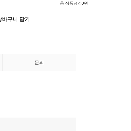
총 상품금액
0
원
장바구니 담기
문의