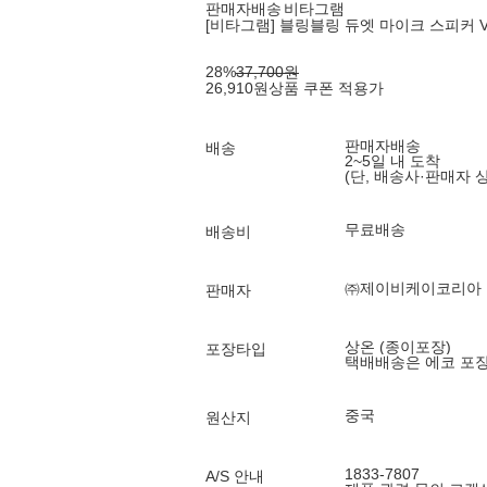
판매자배송
비타그램
[비타그램] 블링블링 듀엣 마이크 스피커 VG
28
%
37,700
원
26,910
원
상품 쿠폰 적용가
판매자배송
배송
2~5일 내 도착
(단, 배송사·판매자 
무료배송
배송비
㈜제이비케이코리아
판매자
상온 (종이포장)
포장타입
택배배송은 에코 포
중국
원산지
1833-7807
A/S 안내