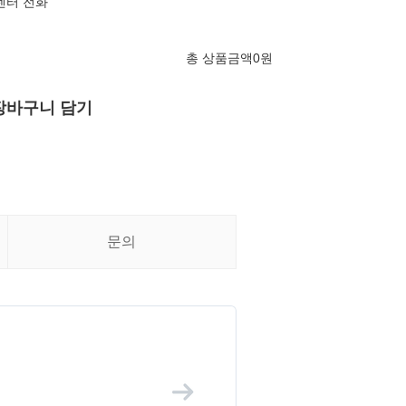
센터 전화
총 상품금액
0
원
장바구니 담기
문의