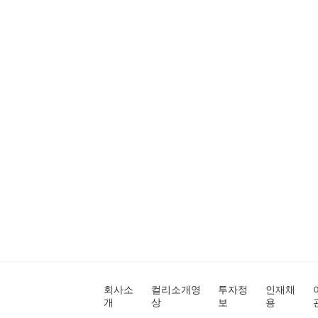
회사소
컬리소개영
투자정
인재채
개
상
보
용