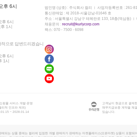
 오후 6시
법인명 (상호) : 주식회사 컬리
사업자등록번호 : 261-81
통신판매업 : 제 2018-서울강남-01646 호
주소 : 서울특별시 강남구 테헤란로 133, 18층(역삼동)
오후 6시
채용문의 :
recruit@kurlycorp.com
오후 1시
팩스: 070 - 7500 - 6098
차적으로 답변드리겠습니
오후 6시
후 1시
 쇼핑몰 서비스 개발·운영
고객님이 현금으로 결제한
물리적 인프라 제외)
채무지급보증 계약을 체
1.15 ~ 2028.01.14
있습니다.
판매되는 상품 중에는 컬리에 입점한 개별 판매자가 판매하는 마켓플레이스(오픈마켓) 상품이 포함되어