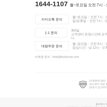
1644-1107
월~토요일 오전 7시 -
월~토요일
오전 7시 - 
카카오톡 문의
일/공휴일
오전 7시 - 
365일
1:1 문의
고객센터 운영시간에 순
다.
월~금요일
오전 9시 - 
대량주문 문의
점심시간
낮 12시 - 오
비회원 문의 :
help@kurlycorp.com
[인증범위] 컬리
(심사받지 않은 
[유효기간] 2025.0
컬리에서 