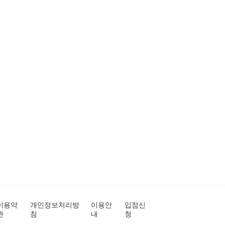
이용약
개인정보처리방
이용안
입점신
관
침
내
청