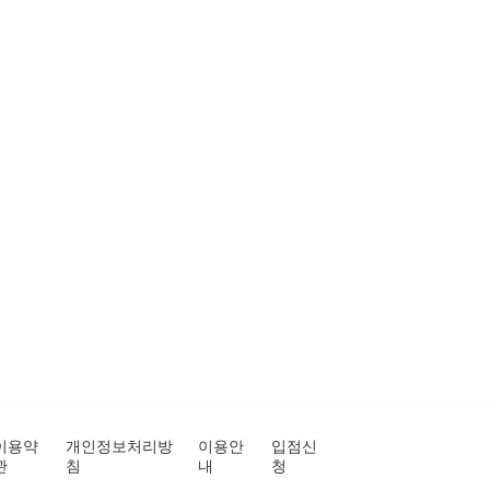
이용약
개인정보처리방
이용안
입점신
관
침
내
청