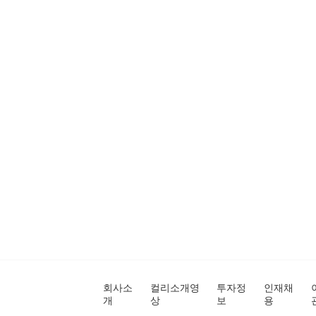
회사소
컬리소개영
투자정
인재채
개
상
보
용