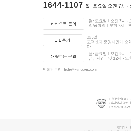
1644-1107
월~토요일 오전 7시 -
월~토요일
오전 7시 - 
카카오톡 문의
일/공휴일
오전 7시 - 
365일
1:1 문의
고객센터 운영시간에 순
다.
월~금요일
오전 9시 - 
대량주문 문의
점심시간
낮 12시 - 오
비회원 문의 :
help@kurlycorp.com
[인증범위] 컬리
(심사받지 않은 
[유효기간] 2025.0
컬리에서 