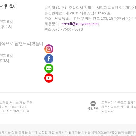
 오후 6시
법인명 (상호) : 주식회사 컬리
사업자등록번호 : 261-81
통신판매업 : 제 2018-서울강남-01646 호
주소 : 서울특별시 강남구 테헤란로 133, 18층(역삼동)
오후 6시
채용문의 :
recruit@kurlycorp.com
오후 1시
팩스: 070 - 7500 - 6098
차적으로 답변드리겠습니
오후 6시
후 1시
 쇼핑몰 서비스 개발·운영
고객님이 현금으로 결제한
물리적 인프라 제외)
채무지급보증 계약을 체
1.15 ~ 2028.01.14
있습니다.
판매되는 상품 중에는 컬리에 입점한 개별 판매자가 판매하는 마켓플레이스(오픈마켓) 상품이 포함되어