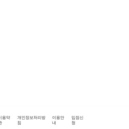
이용약
개인정보처리방
이용안
입점신
관
침
내
청