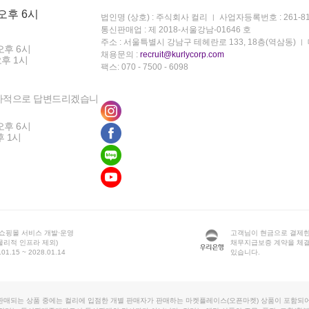
 오후 6시
법인명 (상호) : 주식회사 컬리
사업자등록번호 : 261-81
통신판매업 : 제 2018-서울강남-01646 호
주소 : 서울특별시 강남구 테헤란로 133, 18층(역삼동)
오후 6시
채용문의 :
recruit@kurlycorp.com
오후 1시
팩스: 070 - 7500 - 6098
차적으로 답변드리겠습니
오후 6시
후 1시
 쇼핑몰 서비스 개발·운영
고객님이 현금으로 결제한
물리적 인프라 제외)
채무지급보증 계약을 체
1.15 ~ 2028.01.14
있습니다.
판매되는 상품 중에는 컬리에 입점한 개별 판매자가 판매하는 마켓플레이스(오픈마켓) 상품이 포함되어