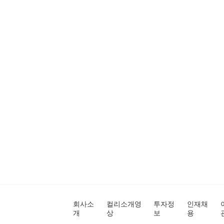
회사소
컬리소개영
투자정
인재채
개
상
보
용