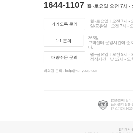
1644-1107
월~토요일 오전 7시 -
월~토요일
오전 7시 - 
카카오톡 문의
일/공휴일
오전 7시 - 
365일
1:1 문의
고객센터 운영시간에 순
다.
월~금요일
오전 9시 - 
대량주문 문의
점심시간
낮 12시 - 오
비회원 문의 :
help@kurlycorp.com
[인증범위] 컬리
(심사받지 않은 
[유효기간] 2025.0
컬리에서 