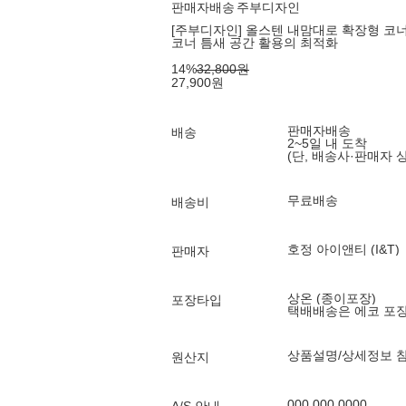
판매자배송
주부디자인
[주부디자인] 올스텐 내맘대로 확장형 코너
코너 틈새 공간 활용의 최적화
14
%
32,800
원
27,900
원
판매자배송
배송
2~5일 내 도착
(단, 배송사·판매자 
무료배송
배송비
호정 아이앤티 (I&T)
판매자
상온 (종이포장)
포장타입
택배배송은 에코 포
상품설명/상세정보 
원산지
000 000 0000