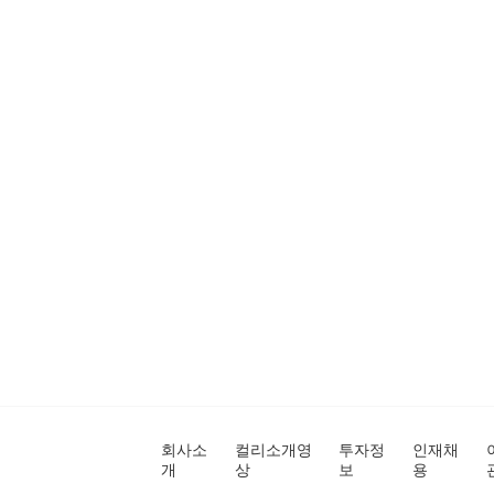
회사소
컬리소개영
투자정
인재채
개
상
보
용