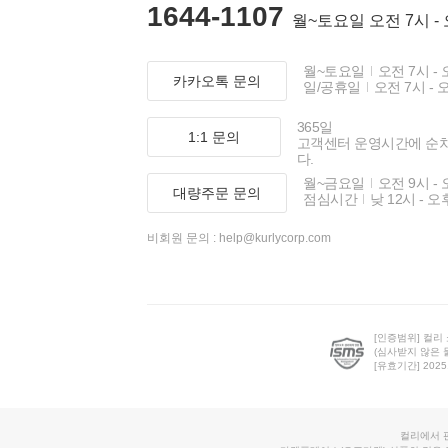
1644-1107
월~토요일 오전 7시 -
월~토요일
오전 7시 - 
카카오톡 문의
일/공휴일
오전 7시 - 
365일
1:1 문의
고객센터 운영시간에 순
다.
월~금요일
오전 9시 - 
대량주문 문의
점심시간
낮 12시 - 오
비회원 문의 :
help@kurlycorp.com
[인증범위] 컬리
(심사받지 않은 
[유효기간] 2025.0
컬리에서 