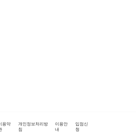
이용약
개인정보처리방
이용안
입점신
관
침
내
청