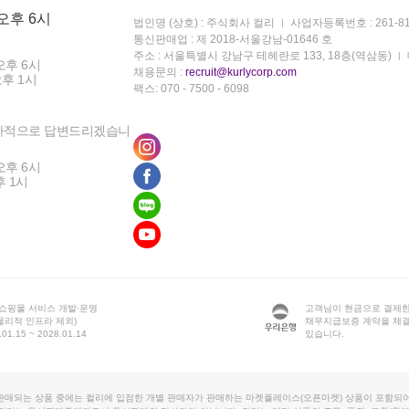
 오후 6시
법인명 (상호) : 주식회사 컬리
사업자등록번호 : 261-81
통신판매업 : 제 2018-서울강남-01646 호
주소 : 서울특별시 강남구 테헤란로 133, 18층(역삼동)
오후 6시
채용문의 :
recruit@kurlycorp.com
오후 1시
팩스: 070 - 7500 - 6098
차적으로 답변드리겠습니
오후 6시
후 1시
 쇼핑몰 서비스 개발·운영
고객님이 현금으로 결제한
물리적 인프라 제외)
채무지급보증 계약을 체
1.15 ~ 2028.01.14
있습니다.
판매되는 상품 중에는 컬리에 입점한 개별 판매자가 판매하는 마켓플레이스(오픈마켓) 상품이 포함되어