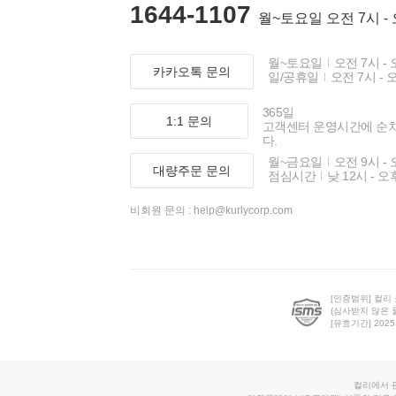
1644-1107
월~토요일 오전 7시 -
월~토요일
오전 7시 - 
카카오톡 문의
일/공휴일
오전 7시 - 
365일
1:1 문의
고객센터 운영시간에 순
다.
월~금요일
오전 9시 - 
대량주문 문의
점심시간
낮 12시 - 오
비회원 문의 :
help@kurlycorp.com
[인증범위] 컬리
(심사받지 않은 
[유효기간] 2025.0
컬리에서 