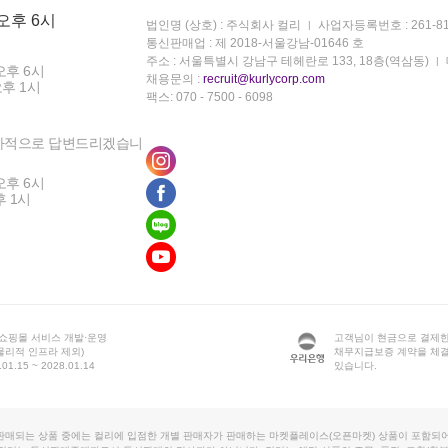
 오후 6시
법인명 (상호) : 주식회사 컬리
사업자등록번호 : 261-81
통신판매업 : 제 2018-서울강남-01646 호
주소 : 서울특별시 강남구 테헤란로 133, 18층(역삼동)
오후 6시
채용문의 :
recruit@kurlycorp.com
오후 1시
팩스: 070 - 7500 - 6098
차적으로 답변드리겠습니
오후 6시
후 1시
 쇼핑몰 서비스 개발·운영
고객님이 현금으로 결제한
물리적 인프라 제외)
채무지급보증 계약을 체
1.15 ~ 2028.01.14
있습니다.
판매되는 상품 중에는 컬리에 입점한 개별 판매자가 판매하는 마켓플레이스(오픈마켓) 상품이 포함되어