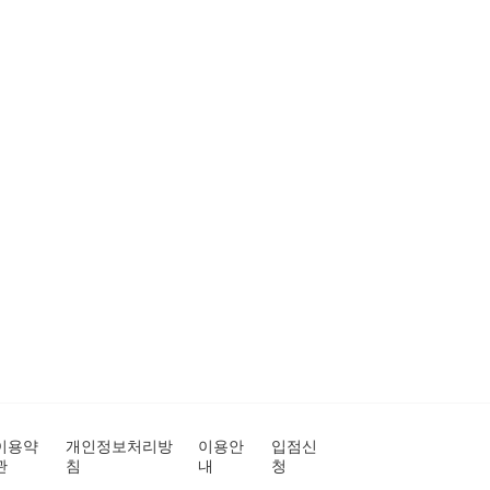
이용약
개인정보처리방
이용안
입점신
관
침
내
청