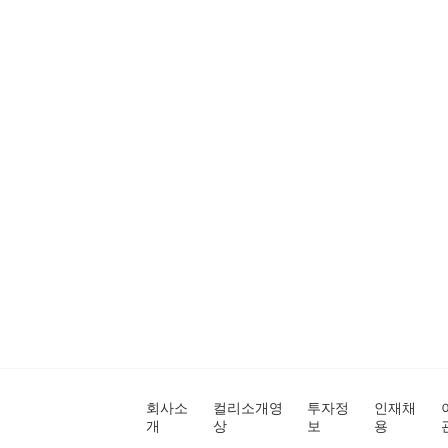
회사소
컬리소개영
투자정
인재채
개
상
보
용