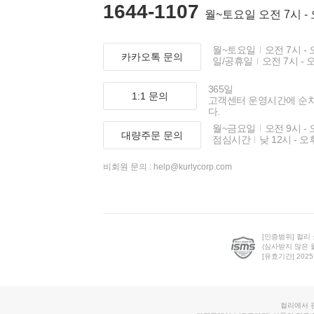
1644-1107
월~토요일 오전 7시 -
월~토요일
오전 7시 - 
카카오톡 문의
일/공휴일
오전 7시 - 
365일
1:1 문의
고객센터 운영시간에 순
다.
월~금요일
오전 9시 - 
대량주문 문의
점심시간
낮 12시 - 오
비회원 문의 :
help@kurlycorp.com
[인증범위] 컬리
(심사받지 않은 
[유효기간] 2025.0
컬리에서 