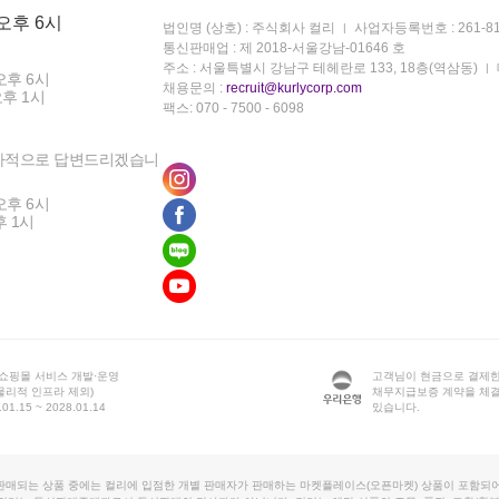
 오후 6시
법인명 (상호) : 주식회사 컬리
사업자등록번호 : 261-81
통신판매업 : 제 2018-서울강남-01646 호
주소 : 서울특별시 강남구 테헤란로 133, 18층(역삼동)
오후 6시
채용문의 :
recruit@kurlycorp.com
오후 1시
팩스: 070 - 7500 - 6098
차적으로 답변드리겠습니
오후 6시
후 1시
 쇼핑몰 서비스 개발·운영
고객님이 현금으로 결제한
물리적 인프라 제외)
채무지급보증 계약을 체
1.15 ~ 2028.01.14
있습니다.
판매되는 상품 중에는 컬리에 입점한 개별 판매자가 판매하는 마켓플레이스(오픈마켓) 상품이 포함되어