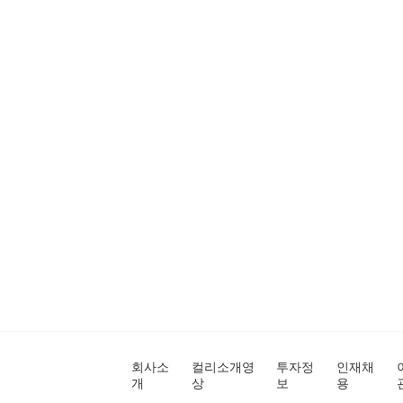
회사소
컬리소개영
투자정
인재채
개
상
보
용