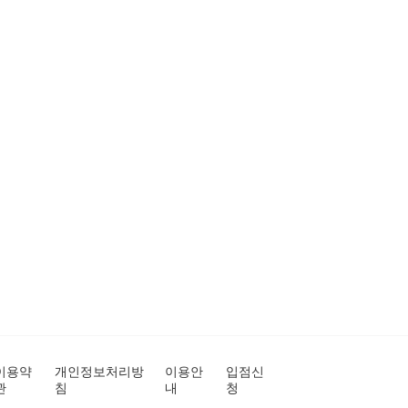
이용약
개인정보처리방
이용안
입점신
관
침
내
청