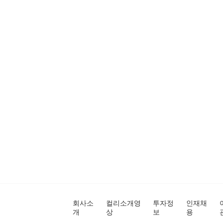
회사소
컬리소개영
투자정
인재채
개
상
보
용