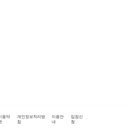
이용약
개인정보처리방
이용안
입점신
관
침
내
청