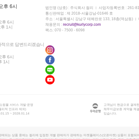
 오후 6시
법인명 (상호) : 주식회사 컬리
사업자등록번호 : 261-81
통신판매업 : 제 2018-서울강남-01646 호
주소 : 서울특별시 강남구 테헤란로 133, 18층(역삼동)
오후 6시
채용문의 :
recruit@kurlycorp.com
오후 1시
팩스: 070 - 7500 - 6098
차적으로 답변드리겠습니
오후 6시
후 1시
 쇼핑몰 서비스 개발·운영
고객님이 현금으로 결제한
물리적 인프라 제외)
채무지급보증 계약을 체
1.15 ~ 2028.01.14
있습니다.
판매되는 상품 중에는 컬리에 입점한 개별 판매자가 판매하는 마켓플레이스(오픈마켓) 상품이 포함되어