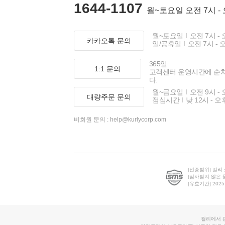
1644-1107
월~토요일 오전 7시 -
월~토요일
오전 7시 - 
카카오톡 문의
일/공휴일
오전 7시 - 
365일
1:1 문의
고객센터 운영시간에 순
다.
월~금요일
오전 9시 - 
대량주문 문의
점심시간
낮 12시 - 오
비회원 문의 :
help@kurlycorp.com
[인증범위] 컬리
(심사받지 않은 
[유효기간] 2025.0
컬리에서 