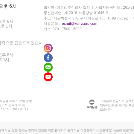
 오후 6시
법인명 (상호) : 주식회사 컬리
사업자등록번호 : 261-81
통신판매업 : 제 2018-서울강남-01646 호
주소 : 서울특별시 강남구 테헤란로 133, 18층(역삼동)
오후 6시
채용문의 :
recruit@kurlycorp.com
오후 1시
팩스: 070 - 7500 - 6098
차적으로 답변드리겠습니
오후 6시
후 1시
 쇼핑몰 서비스 개발·운영
고객님이 현금으로 결제한
물리적 인프라 제외)
채무지급보증 계약을 체
1.15 ~ 2028.01.14
있습니다.
판매되는 상품 중에는 컬리에 입점한 개별 판매자가 판매하는 마켓플레이스(오픈마켓) 상품이 포함되어