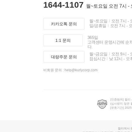
1644-1107
월~토요일 오전 7시 -
월~토요일
오전 7시 - 
카카오톡 문의
일/공휴일
오전 7시 - 
365일
1:1 문의
고객센터 운영시간에 순
다.
월~금요일
오전 9시 - 
대량주문 문의
점심시간
낮 12시 - 오
비회원 문의 :
help@kurlycorp.com
[인증범위] 컬리
(심사받지 않은 
[유효기간] 2025.0
컬리에서 