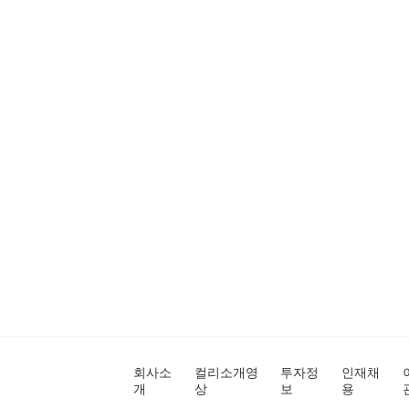
회사소
컬리소개영
투자정
인재채
개
상
보
용