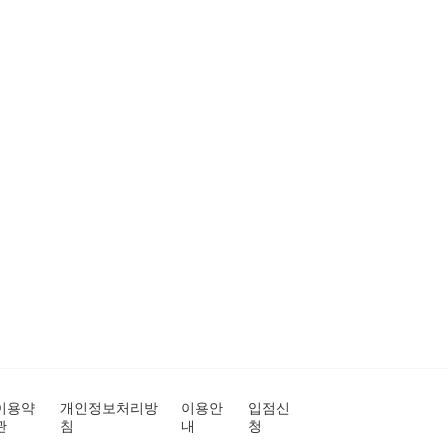
이용약
개인정보처리방
이용안
입점신
관
침
내
청