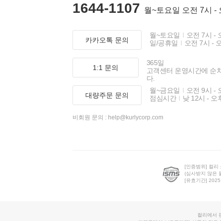
1644-1107
월~토요일 오전 7시 -
월~토요일
오전 7시 - 
카카오톡 문의
일/공휴일
오전 7시 - 
365일
1:1 문의
고객센터 운영시간에 순
다.
월~금요일
오전 9시 - 
대량주문 문의
점심시간
낮 12시 - 오
비회원 문의 :
help@kurlycorp.com
[인증범위] 컬리
(심사받지 않은 
[유효기간] 2025.0
컬리에서 