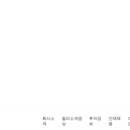
회사소
컬리소개영
투자정
인재채
개
상
보
용