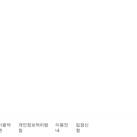
이용약
개인정보처리방
이용안
입점신
관
침
내
청