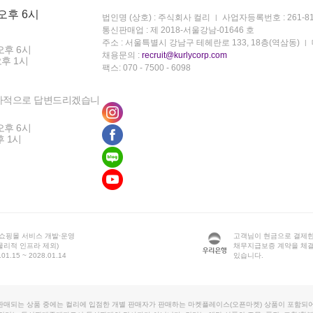
 오후 6시
법인명 (상호) : 주식회사 컬리
사업자등록번호 : 261-81
통신판매업 : 제 2018-서울강남-01646 호
주소 : 서울특별시 강남구 테헤란로 133, 18층(역삼동)
오후 6시
채용문의 :
recruit@kurlycorp.com
오후 1시
팩스: 070 - 7500 - 6098
차적으로 답변드리겠습니
오후 6시
후 1시
 쇼핑몰 서비스 개발·운영
고객님이 현금으로 결제한
물리적 인프라 제외)
채무지급보증 계약을 체
1.15 ~ 2028.01.14
있습니다.
판매되는 상품 중에는 컬리에 입점한 개별 판매자가 판매하는 마켓플레이스(오픈마켓) 상품이 포함되어