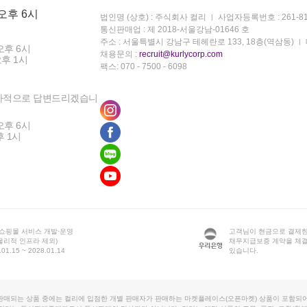
 오후 6시
법인명 (상호) : 주식회사 컬리
사업자등록번호 : 261-81
통신판매업 : 제 2018-서울강남-01646 호
주소 : 서울특별시 강남구 테헤란로 133, 18층(역삼동)
오후 6시
채용문의 :
recruit@kurlycorp.com
오후 1시
팩스: 070 - 7500 - 6098
차적으로 답변드리겠습니
오후 6시
후 1시
 쇼핑몰 서비스 개발·운영
고객님이 현금으로 결제한
물리적 인프라 제외)
채무지급보증 계약을 체
1.15 ~ 2028.01.14
있습니다.
판매되는 상품 중에는 컬리에 입점한 개별 판매자가 판매하는 마켓플레이스(오픈마켓) 상품이 포함되어