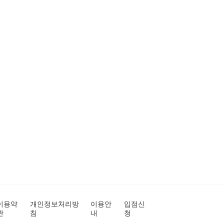
이용약
개인정보처리방
이용안
입점신
관
침
내
청