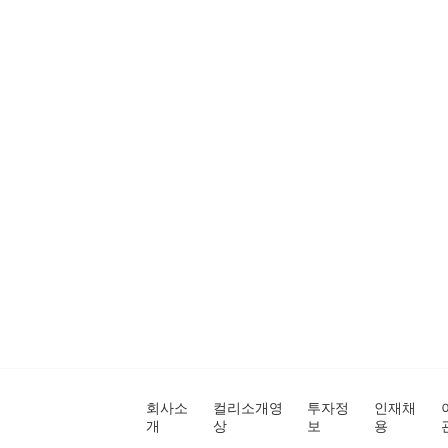
회사소
컬리소개영
투자정
인재채
개
상
보
용