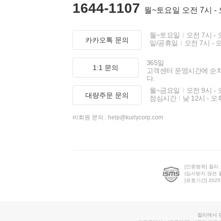
1644-1107
월~토요일 오전 7시 -
월~토요일
오전 7시 - 
카카오톡 문의
일/공휴일
오전 7시 - 
365일
1:1 문의
고객센터 운영시간에 순
다.
월~금요일
오전 9시 - 
대량주문 문의
점심시간
낮 12시 - 오
비회원 문의 :
help@kurlycorp.com
[인증범위] 컬리
(심사받지 않은 
[유효기간] 2025.0
컬리에서 