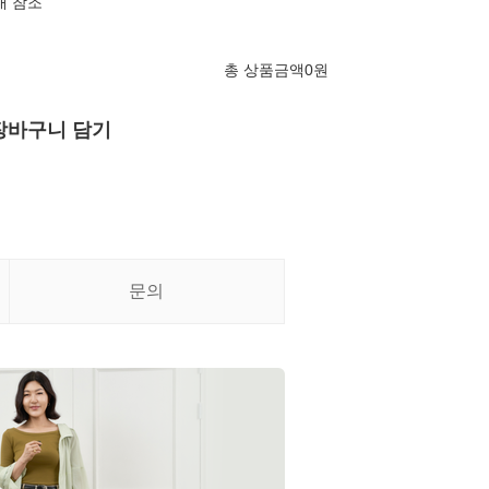
내 참조
총 상품금액
0
원
장바구니 담기
문의