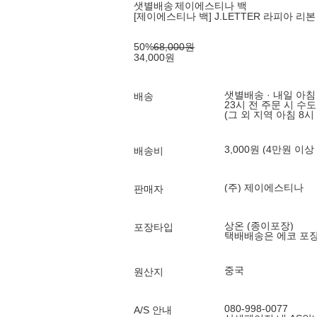
샛별배송
제이에스티나 백
[제이에스티나 백] J.LETTER 라피아 리본
50
%
68,000
원
34,000
원
샛별배송 · 내일 아침
배송
23시 전 주문 시 수
(그 외 지역 아침 8시
3,000원 (4만원 이상
배송비
(주) 제이에스티나
판매자
상온 (종이포장)
포장타입
택배배송은 에코 포
중국
원산지
080-998-0077
A/S 안내