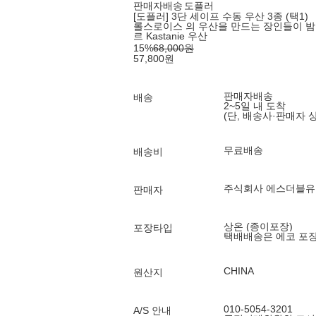
판매자배송
도플러
[도플러] 3단 세이프 수동 우산 3종 (택1)
롤스로이스 의 우산을 만드는 장인들이 밤
르 Kastanie 우산
15
%
68,000
원
57,800
원
판매자배송
배송
2~5일 내 도착
(단, 배송사·판매자 
무료배송
배송비
주식회사 에스더블유
판매자
상온 (종이포장)
포장타입
택배배송은 에코 포
CHINA
원산지
010-5054-3201
A/S 안내