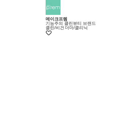
반짝특가
메이크프렘
기능주의 클린뷰티 브랜드
클린/비건
더마/클리닉