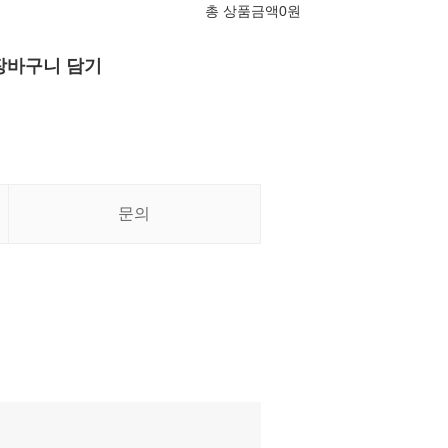
총 상품금액
0
원
장바구니 담기
문의