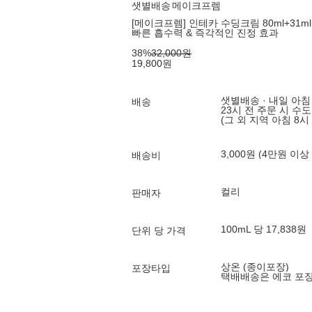
샛별배송
메이크프렘
[메이크프렘] 인테카 수딩크림 80ml+31m
빠른 흡수력 & 즉각적인 진정 효과
38
%
32,000
원
19,800
원
샛별배송 · 내일 아침
배송
23시 전 주문 시 수
(그 외 지역 아침 8시
3,000원 (4만원 이상
배송비
컬리
판매자
100mL 당 17,838원
단위 당 가격
상온 (종이포장)
포장타입
택배배송은 에코 포