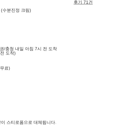
후기 71건
l (수분진정 크림)
도권/충청 내일 아침 7시 전 도착
 전 도착)
 무료)
장이 스티로폼으로 대체됩니다.