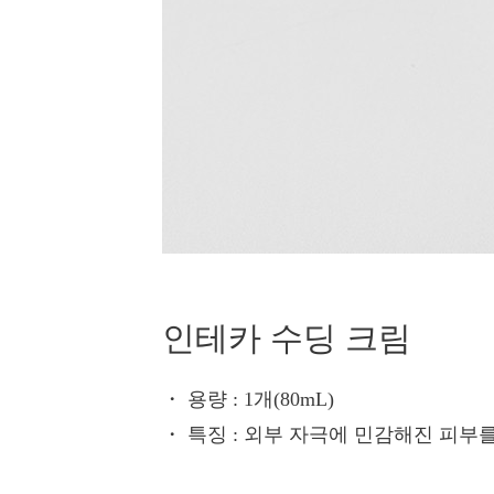
인테카 수딩 크림
・ 용량
: 1개(80mL)
・ 특징
: 외부 자극에 민감해진 피부