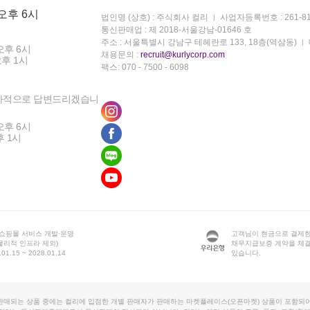
 오후 6시
법인명 (상호) : 주식회사 컬리
사업자등록번호 : 261-81
통신판매업 : 제 2018-서울강남-01646 호
주소 : 서울특별시 강남구 테헤란로 133, 18층(역삼동)
오후 6시
채용문의 :
recruit@kurlycorp.com
오후 1시
팩스: 070 - 7500 - 6098
차적으로 답변드리겠습니
오후 6시
후 1시
 쇼핑몰 서비스 개발·운영
고객님이 현금으로 결제한
물리적 인프라 제외)
채무지급보증 계약을 체
1.15 ~ 2028.01.14
있습니다.
판매되는 상품 중에는 컬리에 입점한 개별 판매자가 판매하는 마켓플레이스(오픈마켓) 상품이 포함되어