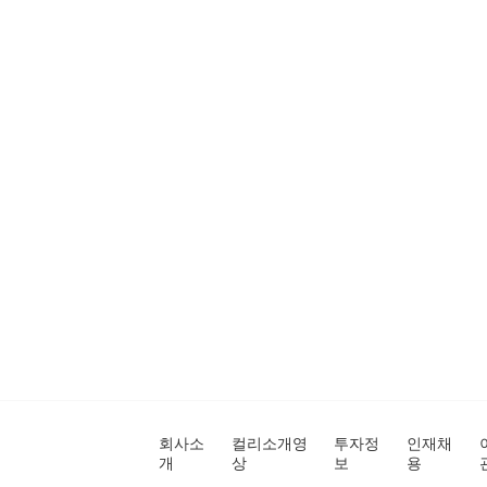
회사소
컬리소개영
투자정
인재채
개
상
보
용