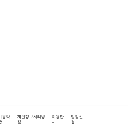
이용약
개인정보처리방
이용안
입점신
관
침
내
청