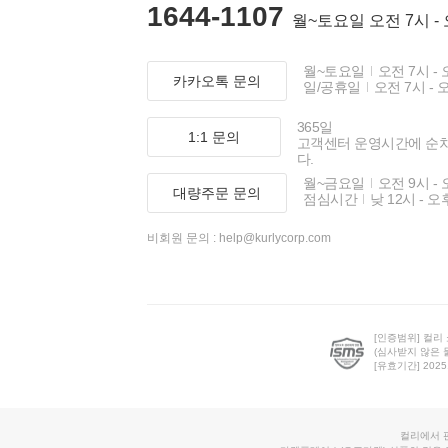
1644-1107
월~토요일 오전 7시 -
월~토요일
오전 7시 - 
카카오톡 문의
일/공휴일
오전 7시 - 
365일
1:1 문의
고객센터 운영시간에 순
다.
월~금요일
오전 9시 - 
대량주문 문의
점심시간
낮 12시 - 오
비회원 문의 :
help@kurlycorp.com
[인증범위] 컬리
(심사받지 않은 
[유효기간] 2025.0
컬리에서 