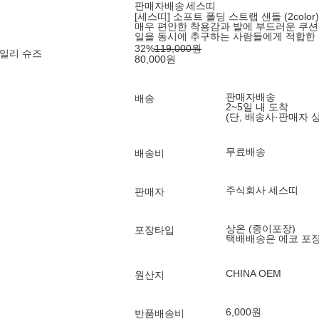
판매자배송
세스띠
[세스띠] 소프트 폴딩 스트랩 샌들 (2color)
매우 편안한 착용감과 발에 부드러운 쿠션
일을 동시에 추구하는 사람들에게 적합한
32
%
119,000
원
일리 슈즈
80,000
원
판매자배송
배송
2~5일 내 도착
(단, 배송사·판매자 
무료배송
배송비
주식회사 세스띠
판매자
상온 (종이포장)
포장타입
택배배송은 에코 포
CHINA OEM
원산지
6,000원
반품배송비