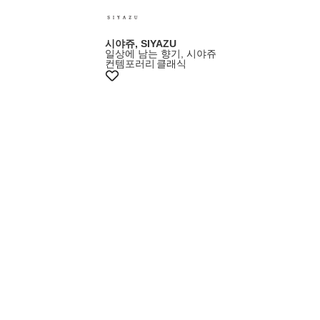
시야쥬, SIYAZU
일상에 남는 향기, 시야쥬
컨템포러리
클래식