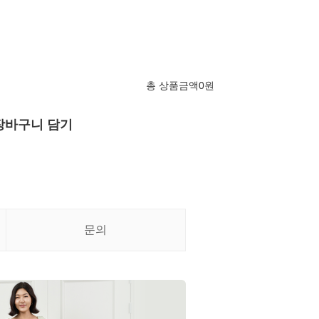
총 상품금액
0
원
장바구니 담기
문의