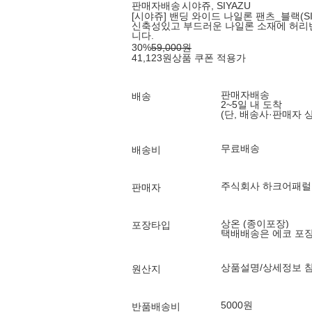
판매자배송
시야쥬, SIYAZU
[시야쥬] 밴딩 와이드 나일론 팬츠_블랙(SIP
신축성있고 부드러운 나일론 소재에 허리
니다.
30
%
59,000
원
41,123
원
상품 쿠폰 적용가
판매자배송
배송
2~5일 내 도착
(단, 배송사·판매자 
무료배송
배송비
주식회사 하크어패럴
판매자
상온 (종이포장)
포장타입
택배배송은 에코 포
상품설명/상세정보 
원산지
5000원
반품배송비