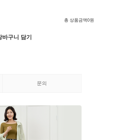
총 상품금액
0
원
장바구니 담기
문의