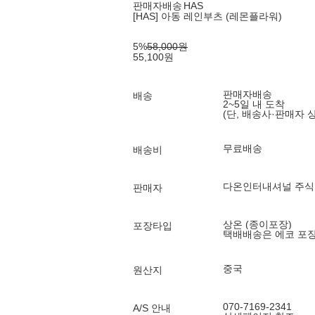
판매자배송
HAS
[HAS] 아동 레인부츠 (레몬플라워)
5
%
58,000
원
55,100
원
판매자배송
배송
2~5일 내 도착
(단, 배송사·판매자 
무료배송
배송비
다온인터내셔널 주
판매자
상온 (종이포장)
포장타입
택배배송은 에코 포
중국
원산지
070-7169-2341
A/S 안내