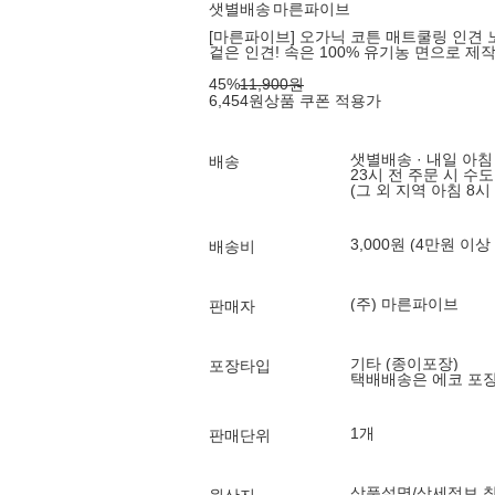
샛별배송
마른파이브
[마른파이브] 오가닉 코튼 매트쿨링 인견 노
겉은 인견! 속은 100% 유기농 면으로 제
45
%
11,900
원
6,454
원
상품 쿠폰 적용가
샛별배송 · 내일 아침
배송
23시 전 주문 시 수
(그 외 지역 아침 8시
3,000원 (4만원 이상
배송비
(주) 마른파이브
판매자
기타 (종이포장)
포장타입
택배배송은 에코 포
1개
판매단위
상품설명/상세정보 