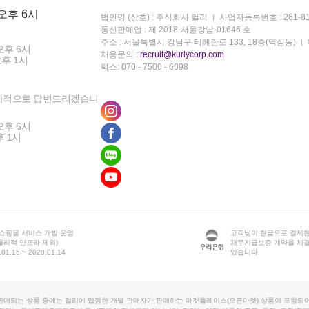
 오후 6시
법인명 (상호) : 주식회사 컬리
사업자등록번호 : 261-81
통신판매업 : 제 2018-서울강남-01646 호
주소 : 서울특별시 강남구 테헤란로 133, 18층(역삼동)
오후 6시
채용문의 :
recruit@kurlycorp.com
오후 1시
팩스: 070 - 7500 - 6098
차적으로 답변드리겠습니
오후 6시
후 1시
 쇼핑몰 서비스 개발·운영
고객님이 현금으로 결제한
물리적 인프라 제외)
채무지급보증 계약을 체
1.15 ~ 2028.01.14
있습니다.
판매되는 상품 중에는 컬리에 입점한 개별 판매자가 판매하는 마켓플레이스(오픈마켓) 상품이 포함되어