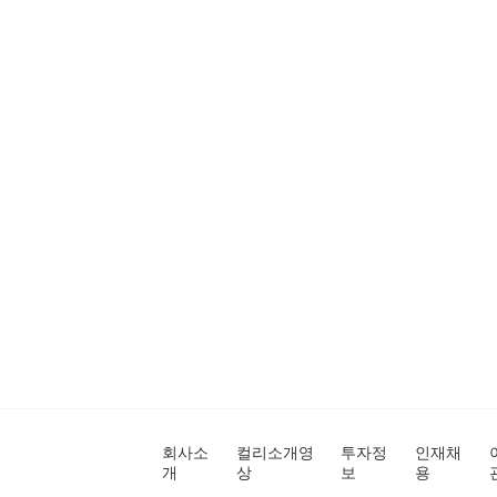
회사소
컬리소개영
투자정
인재채
개
상
보
용