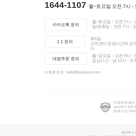
1644-1107
월~토요일 오전 7시 -
월~토요일
오전 7시 - 
카카오톡 문의
일/공휴일
오전 7시 - 
365일
1:1 문의
고객센터 운영시간에 순
다.
월~금요일
오전 9시 - 
대량주문 문의
점심시간
낮 12시 - 오
비회원 문의 :
help@kurlycorp.com
[인증범위] 컬리
(심사받지 않은 
[유효기간] 2025.0
컬리에서 