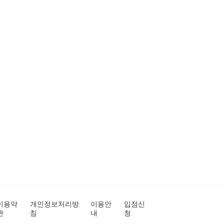
이용약
개인정보처리방
이용안
입점신
관
침
내
청