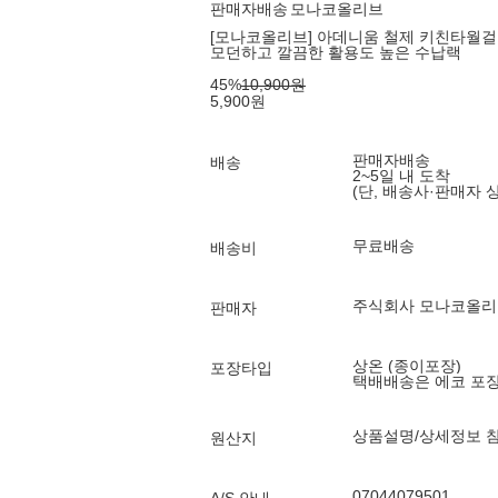
판매자배송
모나코올리브
[모나코올리브] 아데니움 철제 키친타월걸
모던하고 깔끔한 활용도 높은 수납랙
45
%
10,900
원
5,900
원
판매자배송
배송
2~5일 내 도착
(단, 배송사·판매자 
무료배송
배송비
주식회사 모나코올리
판매자
상온 (종이포장)
포장타입
택배배송은 에코 포
상품설명/상세정보 
원산지
07044079501