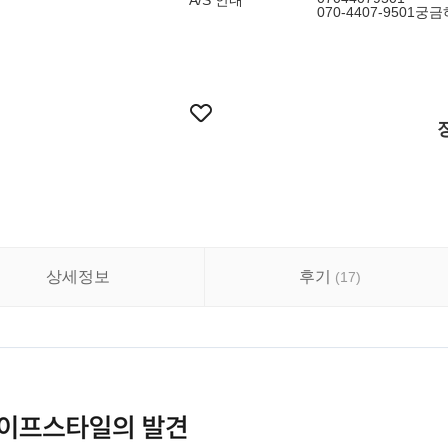
A/S 안내
070-4407-950
상세정보
후기
(
17
)