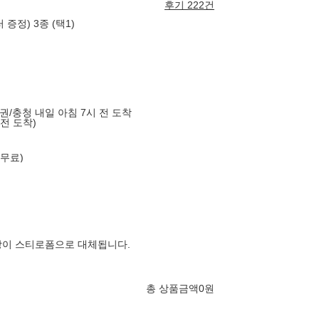
후기 222건
증정) 3종 (택1)
도권/충청 내일 아침 7시 전 도착
 전 도착)
 무료)
장이 스티로폼으로 대체됩니다.
총 상품금액
0
원