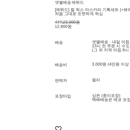
샛별배송
에뛰드
[에뛰드] 컬 픽스 마스카라 기획세트 (+뷰러 
처음 그대로 또렷하게 픽싱
44
%
23,000
원
12,800
원
샛별배송 · 내일 아침
배송
23시 전 주문 시 수
(그 외 지역 아침 8시
3,000원 (4만원 이상
배송비
컬리
판매자
상온 (종이포장)
포장타입
택배배송은 에코 포