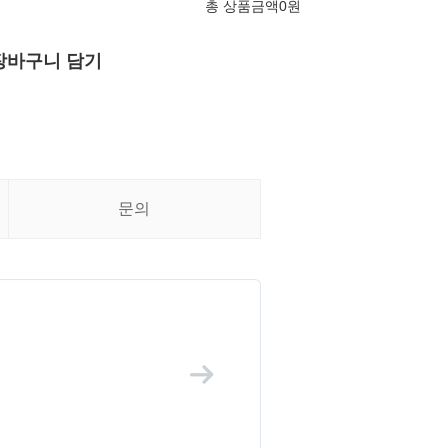
총 상품금액
0
원
장바구니 담기
문의