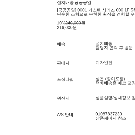
설치배송
공공공일
[공공공일] 0001 카스텐 시리즈 600 1F 5종
단순한 조형으로 무한한 확장을 경험할 수
10
%
240,000
원
216,000
원
설치배송
배송
담당자 연락 후 방문
디자인진
판매자
상온 (종이포장)
포장타입
택배배송은 에코 포
상품설명/상세정보 
원산지
01087837230
A/S 안내
상품페이지 참조