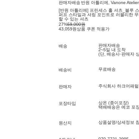
판매자배송
반원 아틀리에, Vanone Atelier
[반원 아틀리에] 프린세스 홀 셔츠_블루 스
퍼프 스타일과 셔링 포인트로 러블리한 무
할 수 있는 셔츠
27
%
59,000
원
43,059
원
상품 쿠폰 적용가
판매자배송
배송
2~5일 내 도착
(단, 배송사·판매자 
무료배송
배송비
주식회사 하크어패럴
판매자
상온 (종이포장)
포장타입
택배배송은 에코 포
상품설명/상세정보 
원산지