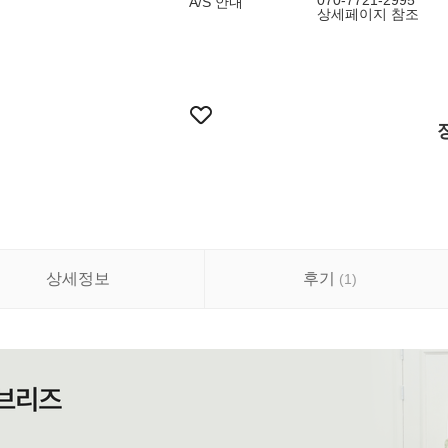
070-7721-2995
A/S 안내
상세페이지 참조
상세정보
후기
(
1
)