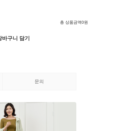
총 상품금액
0
원
장바구니 담기
문의