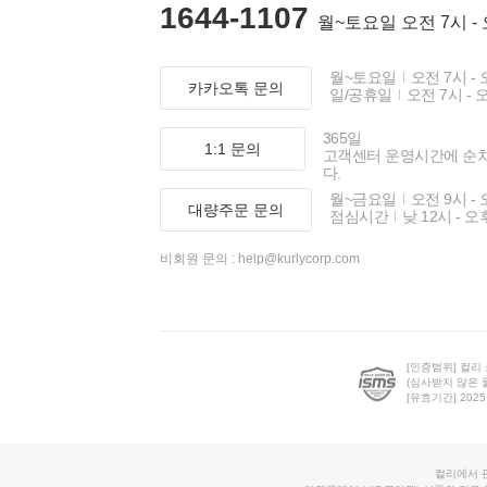
1644-1107
월~토요일 오전 7시 -
월~토요일
오전 7시 - 
카카오톡 문의
일/공휴일
오전 7시 - 
365일
1:1 문의
고객센터 운영시간에 순
다.
월~금요일
오전 9시 - 
대량주문 문의
점심시간
낮 12시 - 오
비회원 문의 :
help@kurlycorp.com
[인증범위] 컬리
(심사받지 않은 
[유효기간] 2025.0
컬리에서 