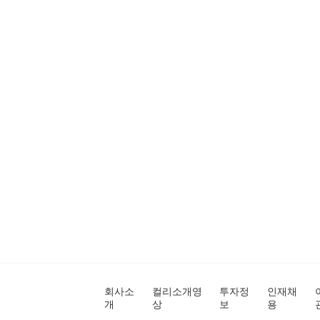
회사소
컬리소개영
투자정
인재채
개
상
보
용