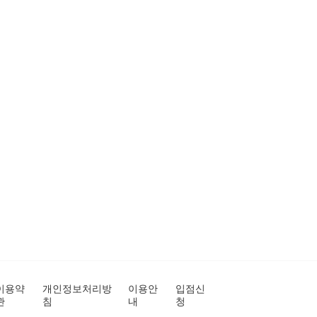
이용약
개인정보처리방
이용안
입점신
관
침
내
청