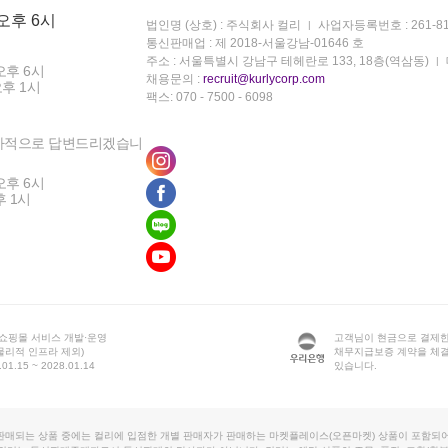
 오후 6시
법인명 (상호) : 주식회사 컬리
사업자등록번호 : 261-81
통신판매업 : 제 2018-서울강남-01646 호
주소 : 서울특별시 강남구 테헤란로 133, 18층(역삼동)
오후 6시
채용문의 :
recruit@kurlycorp.com
오후 1시
팩스: 070 - 7500 - 6098
차적으로 답변드리겠습니
오후 6시
후 1시
 쇼핑몰 서비스 개발·운영
고객님이 현금으로 결제한
물리적 인프라 제외)
채무지급보증 계약을 체
1.15 ~ 2028.01.14
있습니다.
판매되는 상품 중에는 컬리에 입점한 개별 판매자가 판매하는 마켓플레이스(오픈마켓) 상품이 포함되어