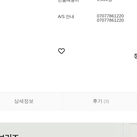
반품배송비
07077861220
A/S 안내
07077861220
상세정보
후기
(
3
)