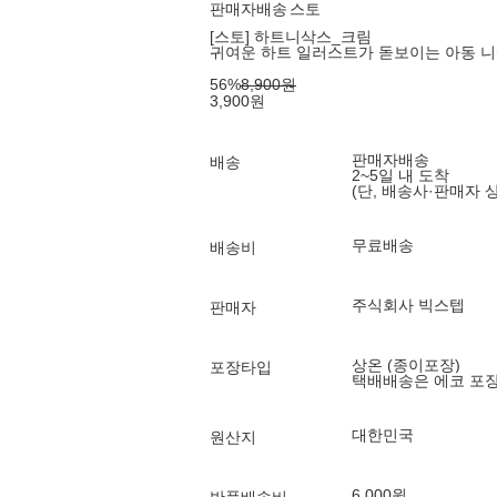
판매자배송
스토
[스토] 하트니삭스_크림
귀여운 하트 일러스트가 돋보이는 아동 
56
%
8,900
원
3,900
원
판매자배송
배송
2~5일 내 도착
(단, 배송사·판매자 
무료배송
배송비
주식회사 빅스텝
판매자
상온 (종이포장)
포장타입
택배배송은 에코 포
대한민국
원산지
6,000원