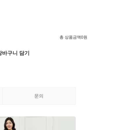
총 상품금액
0
원
장바구니 담기
문의