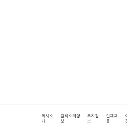
회사소
컬리소개영
투자정
인재채
개
상
보
용