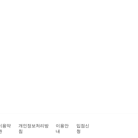
이용약
개인정보처리방
이용안
입점신
관
침
내
청