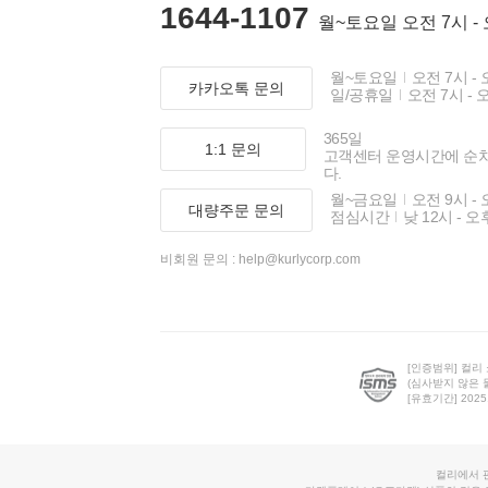
1644-1107
월~토요일 오전 7시 -
월~토요일
오전 7시 - 
카카오톡 문의
일/공휴일
오전 7시 - 
365일
1:1 문의
고객센터 운영시간에 순
다.
월~금요일
오전 9시 - 
대량주문 문의
점심시간
낮 12시 - 오
비회원 문의 :
help@kurlycorp.com
[인증범위] 컬리
(심사받지 않은 
[유효기간] 2025.0
컬리에서 