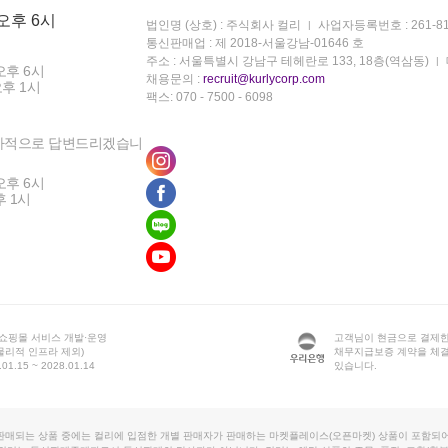
 오후 6시
법인명 (상호) : 주식회사 컬리
사업자등록번호 : 261-81
통신판매업 : 제 2018-서울강남-01646 호
주소 : 서울특별시 강남구 테헤란로 133, 18층(역삼동)
오후 6시
채용문의 :
recruit@kurlycorp.com
오후 1시
팩스: 070 - 7500 - 6098
차적으로 답변드리겠습니
오후 6시
후 1시
 쇼핑몰 서비스 개발·운영
고객님이 현금으로 결제한
물리적 인프라 제외)
채무지급보증 계약을 체
1.15 ~ 2028.01.14
있습니다.
판매되는 상품 중에는 컬리에 입점한 개별 판매자가 판매하는 마켓플레이스(오픈마켓) 상품이 포함되어