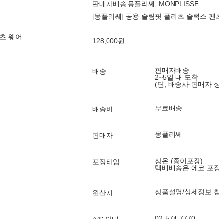
판매자배송
몽플리쎄, MONPLISSE
[몽플리쎄] 공용 슬림핏 플리츠 슬랙스 팬츠
츠 웨어
128,000
원
판매자배송
배송
2~5일 내 도착
(단, 배송사·판매자 
무료배송
배송비
몽플리쎄
판매자
상온 (종이포장)
포장타입
택배배송은 에코 포
상품설명/상세정보 
원산지
02-574-7770