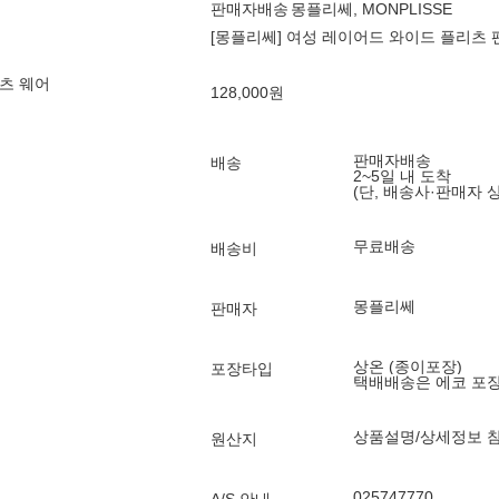
판매자배송
몽플리쎄, MONPLISSE
[몽플리쎄] 여성 레이어드 와이드 플리츠 팬
츠 웨어
128,000
원
판매자배송
배송
2~5일 내 도착
(단, 배송사·판매자 
무료배송
배송비
몽플리쎄
판매자
상온 (종이포장)
포장타입
택배배송은 에코 포
상품설명/상세정보 
원산지
025747770