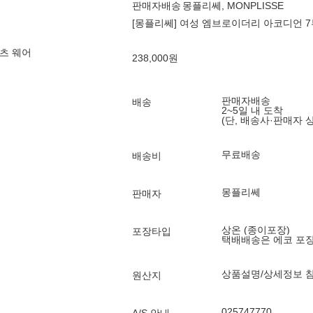
판매자배송
몽플리쎄, MONPLISSE
[몽플리쎄] 여성 엠브로이더리 아코디언 7
츠 웨어
238,000
원
판매자배송
배송
2~5일 내 도착
(단, 배송사·판매자 
무료배송
배송비
몽플리쎄
판매자
상온 (종이포장)
포장타입
택배배송은 에코 포
상품설명/상세정보 
원산지
025747770