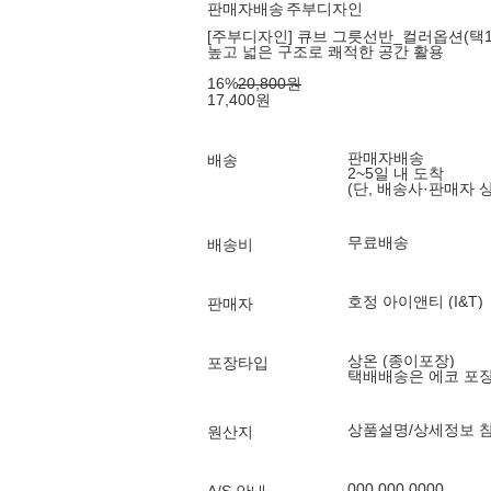
판매자배송
주부디자인
[주부디자인] 큐브 그릇선반_컬러옵션(택1
높고 넓은 구조로 쾌적한 공간 활용
16
%
20,800
원
17,400
원
판매자배송
배송
2~5일 내 도착
(단, 배송사·판매자 
무료배송
배송비
호정 아이앤티 (I&T)
판매자
상온 (종이포장)
포장타입
택배배송은 에코 포
상품설명/상세정보 
원산지
000 000 0000