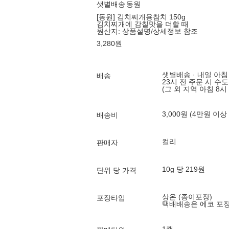
샛별배송
동원
[동원] 김치찌개용참치 150g
김치찌개에 감칠맛을 더할 때
원산지:
상품설명/상세정보 참조
3,280
원
샛별배송 · 내일 아침
배송
23시 전 주문 시 수
(그 외 지역 아침 8시
3,000원 (4만원 이상
배송비
컬리
판매자
10g 당 219원
단위 당 가격
상온 (종이포장)
포장타입
택배배송은 에코 포