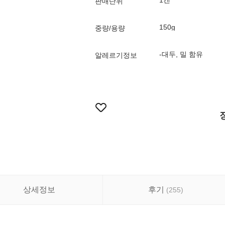
1캔
판매단위
150g
중량/용량
-대두, 밀 함유
알레르기정보
상세정보
후기
(
255
)