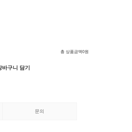
총 상품금액
0
원
장바구니 담기
문의