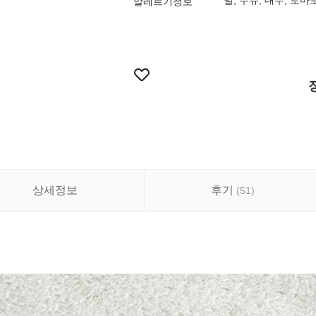
밀, 우유, 대두, 토마
알레르기정보
상세정보
후기
(
51
)