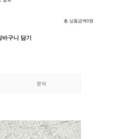
토 함유
총 상품금액
0
원
장바구니 담기
문의