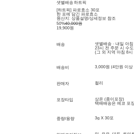
샛별배송
하트픽
[하트픽] 파로효소 30포
한 포에 담긴 파로효소
원산지:
상품설명/상세정보 참조
50
%
40,000
원
19,900
원
샛별배송 · 내일 아침
배송
23시 전 주문 시 수
(그 외 지역 아침 8시
3,000원 (4만원 이상
배송비
컬리
판매자
상온 (종이포장)
포장타입
택배배송은 에코 포
3g X 30포
중량/용량