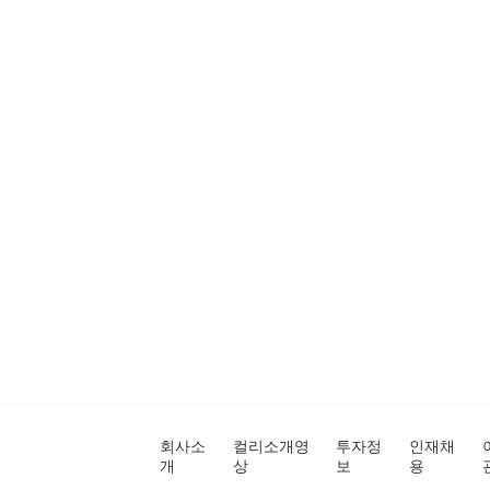
회사소
컬리소개영
투자정
인재채
개
상
보
용