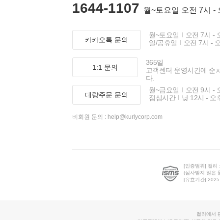
1644-1107
월~토요일 오전 7시 -
월~토요일
오전 7시 - 
카카오톡 문의
일/공휴일
오전 7시 - 
365일
1:1 문의
고객센터 운영시간에 순
다.
월~금요일
오전 9시 - 
대량주문 문의
점심시간
낮 12시 - 오
비회원 문의 :
help@kurlycorp.com
[인증범위] 컬리
(심사받지 않은 
[유효기간] 2025.0
컬리에서 