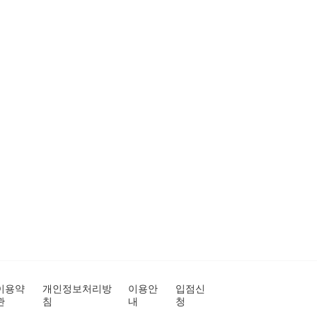
이용약
개인정보처리방
이용안
입점신
관
침
내
청