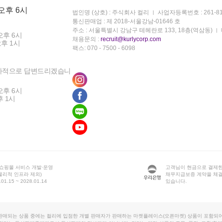
 오후 6시
법인명 (상호) : 주식회사 컬리
사업자등록번호 : 261-81
통신판매업 : 제 2018-서울강남-01646 호
주소 : 서울특별시 강남구 테헤란로 133, 18층(역삼동)
오후 6시
채용문의 :
recruit@kurlycorp.com
오후 1시
팩스: 070 - 7500 - 6098
차적으로 답변드리겠습니
오후 6시
후 1시
 쇼핑몰 서비스 개발·운영
고객님이 현금으로 결제한
물리적 인프라 제외)
채무지급보증 계약을 체
1.15 ~ 2028.01.14
있습니다.
판매되는 상품 중에는 컬리에 입점한 개별 판매자가 판매하는 마켓플레이스(오픈마켓) 상품이 포함되어