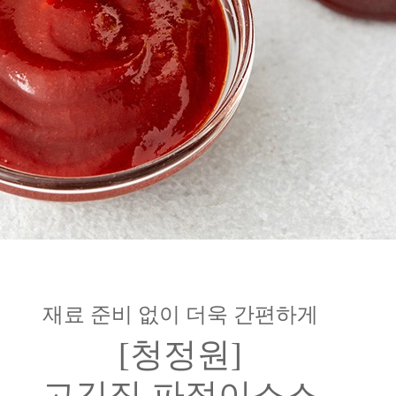
재료 준비 없이 더욱 간편하게
[청정원]
고깃집 파절이소스