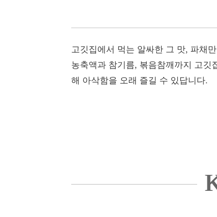
고깃집에서 먹는 알싸한 그 맛, 파채만
농축액과 참기름, 볶음참깨까지 고깃집
해 아삭함을 오래 즐길 수 있답니다.
K