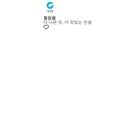
멤버스25%쿠폰
청정원
더 나은 맛, 더 맛있는 인생