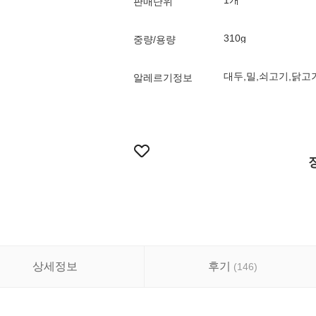
1개
판매단위
310g
중량/용량
대두,밀,쇠고기,닭고
알레르기정보
상세정보
후기
(
146
)