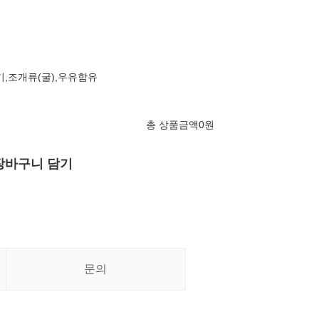
기,조개류(굴),우유함유
총 상품금액
0
원
장바구니 담기
문의