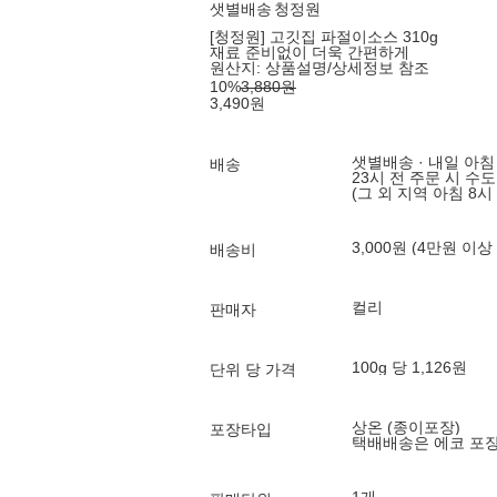
샛별배송
청정원
[청정원] 고깃집 파절이소스 310g
재료 준비없이 더욱 간편하게
원산지:
상품설명/상세정보 참조
10
%
3,880
원
3,490
원
샛별배송 · 내일 아침
배송
23시 전 주문 시 수
(그 외 지역 아침 8시
3,000원 (4만원 이상
배송비
컬리
판매자
100g 당 1,126원
단위 당 가격
상온 (종이포장)
포장타입
택배배송은 에코 포