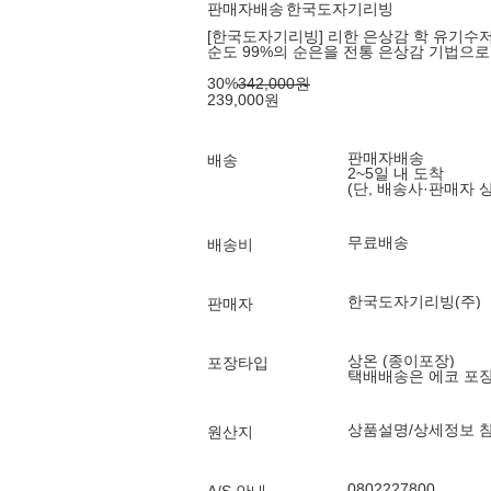
판매자배송
한국도자기리빙
[한국도자기리빙] 리한 은상감 학 유기수저 
순도 99%의 순은을 전통 은상감 기법으
30
%
342,000
원
239,000
원
판매자배송
배송
2~5일 내 도착
(단, 배송사·판매자 
무료배송
배송비
한국도자기리빙(주)
판매자
상온 (종이포장)
포장타입
택배배송은 에코 포
상품설명/상세정보 
원산지
0802227800