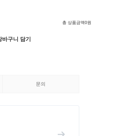
총 상품금액
0
원
장바구니 담기
문의