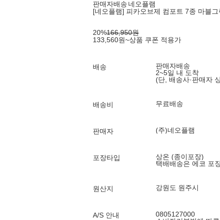
판매자배송
네오플램
[네오플램] 피카오브제 컴포트 7종 마블그
20
%
166,950
원
133,560
원
~
상품 쿠폰 적용가
판매자배송
배송
2~5일 내 도착
(단, 배송사·판매자 
무료배송
배송비
(주)네오플램
판매자
상온 (종이포장)
포장타입
택배배송은 에코 포
강원도 원주시
원산지
0805127000
A/S 안내