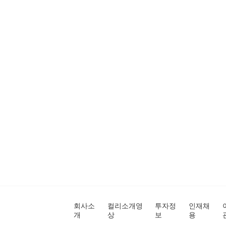
회사소
컬리소개영
투자정
인재채
개
상
보
용