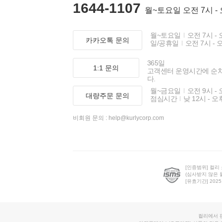
1644-1107
월~토요일 오전 7시 -
월~토요일
오전 7시 - 
카카오톡 문의
일/공휴일
오전 7시 - 
365일
1:1 문의
고객센터 운영시간에 순
다.
월~금요일
오전 9시 - 
대량주문 문의
점심시간
낮 12시 - 오
비회원 문의 :
help@kurlycorp.com
[인증범위] 컬리
(심사받지 않은 
[유효기간] 2025.0
컬리에서 