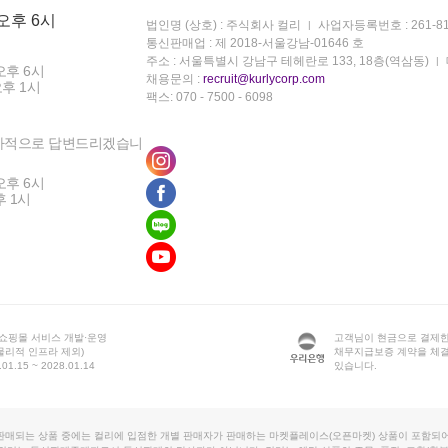
 오후 6시
법인명 (상호) : 주식회사 컬리
사업자등록번호 : 261-81
통신판매업 : 제 2018-서울강남-01646 호
주소 : 서울특별시 강남구 테헤란로 133, 18층(역삼동)
오후 6시
채용문의 :
recruit@kurlycorp.com
오후 1시
팩스: 070 - 7500 - 6098
차적으로 답변드리겠습니
오후 6시
후 1시
 쇼핑몰 서비스 개발·운영
고객님이 현금으로 결제한
물리적 인프라 제외)
채무지급보증 계약을 체
1.15 ~ 2028.01.14
있습니다.
판매되는 상품 중에는 컬리에 입점한 개별 판매자가 판매하는 마켓플레이스(오픈마켓) 상품이 포함되어