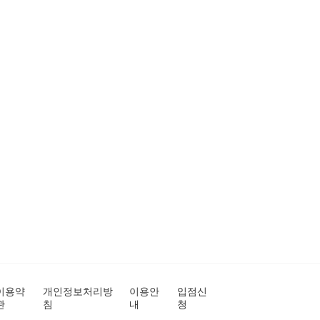
이용약
개인정보처리방
이용안
입점신
관
침
내
청