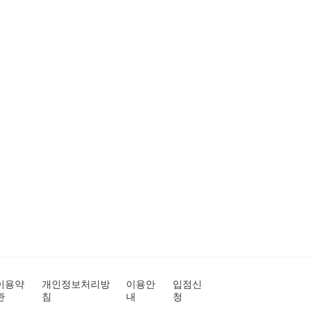
이용약
개인정보처리방
이용안
입점신
관
침
내
청