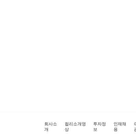
회사소
컬리소개영
투자정
인재채
개
상
보
용