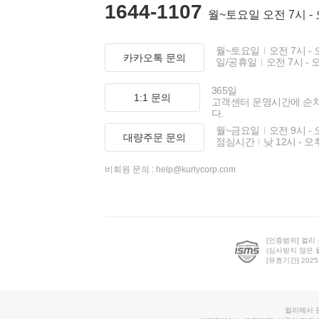
1644-1107
월~토요일 오전 7시 -
월~토요일
오전 7시 - 
카카오톡 문의
일/공휴일
오전 7시 - 
365일
1:1 문의
고객센터 운영시간에 순
다.
월~금요일
오전 9시 - 
대량주문 문의
점심시간
낮 12시 - 오
비회원 문의 :
help@kurlycorp.com
[인증범위] 컬리
(심사받지 않은 
[유효기간] 2025.0
컬리에서 