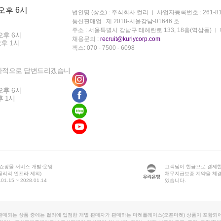
 오후 6시
법인명 (상호) : 주식회사 컬리
사업자등록번호 : 261-81
통신판매업 : 제 2018-서울강남-01646 호
주소 : 서울특별시 강남구 테헤란로 133, 18층(역삼동)
오후 6시
채용문의 :
recruit@kurlycorp.com
오후 1시
팩스: 070 - 7500 - 6098
차적으로 답변드리겠습니
오후 6시
후 1시
 쇼핑몰 서비스 개발·운영
고객님이 현금으로 결제한
물리적 인프라 제외)
채무지급보증 계약을 체
1.15 ~ 2028.01.14
있습니다.
판매되는 상품 중에는 컬리에 입점한 개별 판매자가 판매하는 마켓플레이스(오픈마켓) 상품이 포함되어